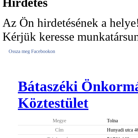
Hirdetés
Az Ön hirdetésének a helye
Kérjük keresse munkatársun
Ossza meg Facebookon
Bátaszéki Önkormá
Köztestület
Megye
Tolna
Cím
Hunyadi utca 46