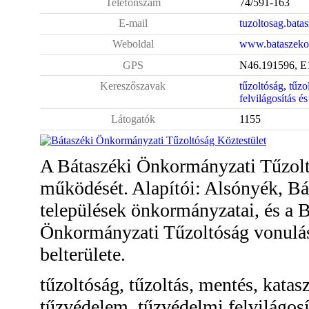
Telefonszám
74/591-163
E-mail
tuzoltosag.bat
Weboldal
www.bataszekot
GPS
N46.191596, E
Kereszőszavak
tűzoltóság
,
tűzo
felvilágosítás és
Látogatók
1155
A Bátaszéki Önkormányzati Tűzolt
működését. Alapítói: Alsónyék, Bá
települések önkormányzatai, és a 
Önkormányzati Tűzoltóság vonulási 
belterülete.
tűzoltóság, tűzoltás, mentés, kataszt
tűzvédelem, tűzvédelmi felvilágosít