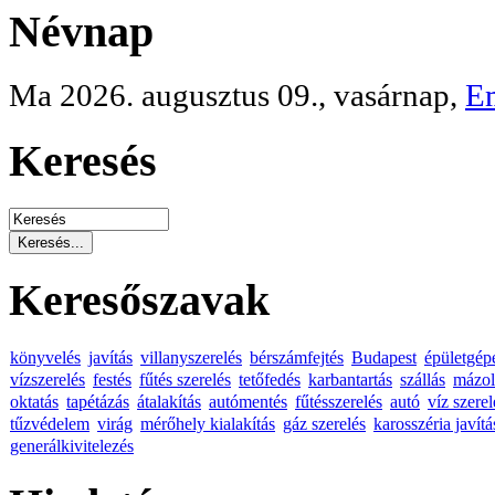
Névnap
Ma 2026. augusztus 09., vasárnap,
E
Keresés
Keresőszavak
könyvelés
javítás
villanyszerelés
bérszámfejtés
Budapest
épületgép
vízszerelés
festés
fűtés szerelés
tetőfedés
karbantartás
szállás
mázol
oktatás
tapétázás
átalakítás
autómentés
fűtésszerelés
autó
víz szerel
tűzvédelem
virág
mérőhely kialakítás
gáz szerelés
karosszéria javítá
generálkivitelezés