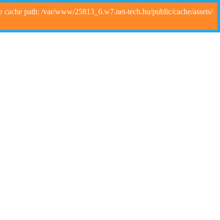
e cache path: /var/www/25813_6.w7.net-tech.hu/public/cache/assets/