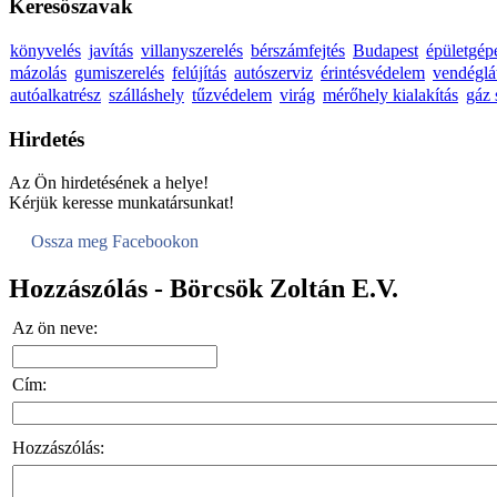
Keresőszavak
könyvelés
javítás
villanyszerelés
bérszámfejtés
Budapest
épületgép
mázolás
gumiszerelés
felújítás
autószerviz
érintésvédelem
vendéglá
autóalkatrész
szálláshely
tűzvédelem
virág
mérőhely kialakítás
gáz 
Hirdetés
Az Ön hirdetésének a helye!
Kérjük keresse munkatársunkat!
Ossza meg Facebookon
Hozzászólás - Börcsök Zoltán E.V.
Az ön neve:
Cím:
Hozzászólás: