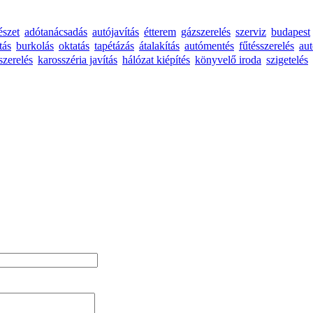
észet
adótanácsadás
autójavítás
étterem
gázszerelés
szerviz
budapest
tás
burkolás
oktatás
tapétázás
átalakítás
autómentés
fűtésszerelés
au
szerelés
karosszéria javítás
hálózat kiépítés
könyvelő iroda
szigetelés