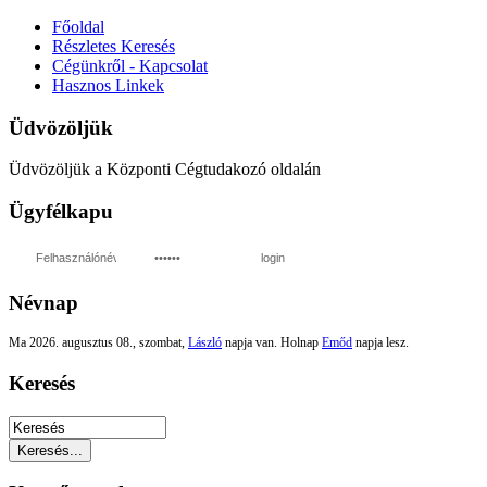
Főoldal
Részletes Keresés
Cégünkről - Kapcsolat
Hasznos Linkek
Üdvözöljük
Üdvözöljük a Központi Cégtudakozó oldalán
Ügyfélkapu
login
Névnap
Ma 2026. augusztus 08., szombat,
László
napja van. Holnap
Emőd
napja lesz.
Keresés