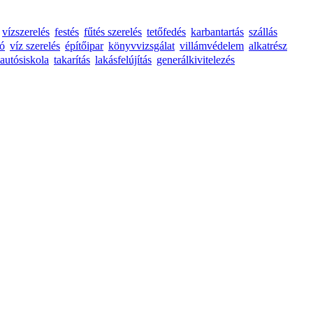
vízszerelés
festés
fűtés szerelés
tetőfedés
karbantartás
szállás
tó
víz szerelés
építőipar
könyvvizsgálat
villámvédelem
alkatrész
autósiskola
takarítás
lakásfelújítás
generálkivitelezés