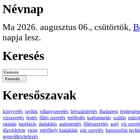
Névnap
Ma 2026. augusztus 06., csütörtök,
B
napja lesz.
Keresés
Keresőszavak
könyvelés
javítás
villanyszerelés
bérszámfejtés
Budapest
épületgép
vízszerelés
festés
fűtés szerelés
tetőfedés
karbantartás
szállás
mázol
oktatás
tapétázás
átalakítás
autómentés
fűtésszerelés
autó
víz szerel
tűzvédelem
virág
mérőhely kialakítás
gáz szerelés
karosszéria javítá
generálkivitelezés