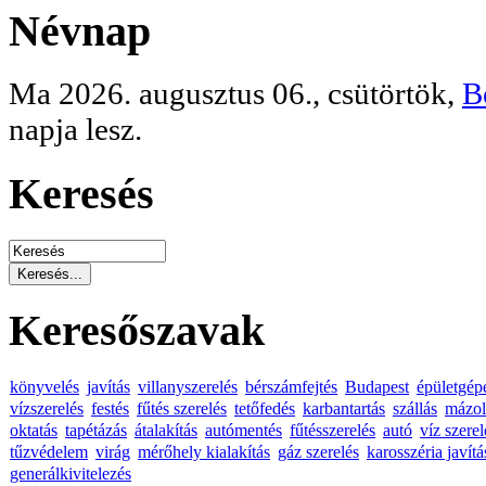
Névnap
Ma 2026. augusztus 06., csütörtök,
B
napja lesz.
Keresés
Keresőszavak
könyvelés
javítás
villanyszerelés
bérszámfejtés
Budapest
épületgép
vízszerelés
festés
fűtés szerelés
tetőfedés
karbantartás
szállás
mázol
oktatás
tapétázás
átalakítás
autómentés
fűtésszerelés
autó
víz szerel
tűzvédelem
virág
mérőhely kialakítás
gáz szerelés
karosszéria javítá
generálkivitelezés