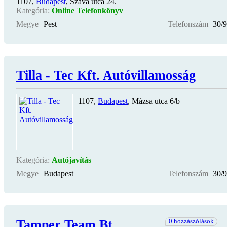
1107,
Budapest
, Száva utca 24.
Kategória:
Online Telefonkönyv
Megye
Pest
Telefonszám
30/
Tilla - Tec Kft. Autóvillamosság
1107,
Budapest
, Mázsa utca 6/b
Kategória:
Autójavítás
Megye
Budapest
Telefonszám
30/
Tamper Team Bt.
0 hozzászólások