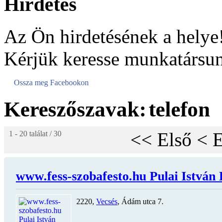
Hirdetés
Az Ön hirdetésének a helye
Kérjük keresse munkatársun
Ossza meg Facebookon
Kereszőszavak:
telefon
<<
Első
<
E
1 - 20 találat / 30
www.fess-szobafesto.hu Pulai István 
2220,
Vecsés
, Ádám utca 7.