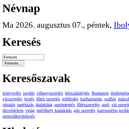
Névnap
Ma 2026. augusztus 07., péntek,
Ibol
Keresés
Keresőszavak
könyvelés
javítás
villanyszerelés
bérszámfejtés
Budapest
épületgép
vízszerelés
festés
fűtés szerelés
tetőfedés
karbantartás
szállás
mázol
oktatás
tapétázás
átalakítás
autómentés
fűtésszerelés
autó
víz szerel
tűzvédelem
virág
mérőhely kialakítás
gáz szerelés
karosszéria javítá
generálkivitelezés