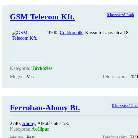
GSM Telecom Kft.
0 hozzászólások
9500,
Celldömölk
, Kossuth Lajos utca 18.
Kategória:
Távközlés
Megye
Vas
Telefonszám
20/
Ferrobau-Abony Bt.
0 hozzászóláso
2740,
Abony
, Alkotás utca 58.
Kategória:
Acélipar
Megye
Pest
Telefonszám
53/