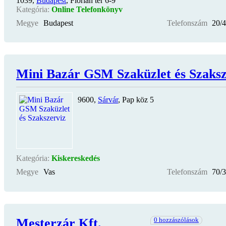
1039,
Budapest
, Flórián tér 6-9
Kategória:
Online Telefonkönyv
Megye
Budapest
Telefonszám
20/
Mini Bazár GSM Szaküzlet és Szaksz
9600,
Sárvár
, Pap köz 5
Kategória:
Kiskereskedés
Megye
Vas
Telefonszám
70/
Mesterzár Kft.
0 hozzászólások