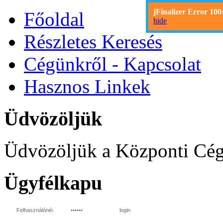
jFinalizer Error 100
Főoldal
hide
Részletes Keresés
Cégünkről - Kapcsolat
Hasznos Linkek
Üdvözöljük
Üdvözöljük a Központi Cég
Ügyfélkapu
login