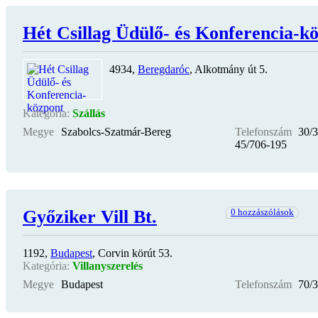
Hét Csillag Üdülő- és Konferencia-k
4934,
Beregdaróc
, Alkotmány út 5.
Kategória:
Szállás
Megye
Szabolcs-Szatmár-Bereg
Telefonszám
30/
45/706-195
Győziker Vill Bt.
0 hozzászólások
1192,
Budapest
, Corvin körút 53.
Kategória:
Villanyszerelés
Megye
Budapest
Telefonszám
70/