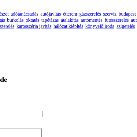
észet
adótanácsadás
autójavítás
étterem
gázszerelés
szerviz
budapest
tás
burkolás
oktatás
tapétázás
átalakítás
autómentés
fűtésszerelés
au
szerelés
karosszéria javítás
hálózat kiépítés
könyvelő iroda
szigetelés
őde