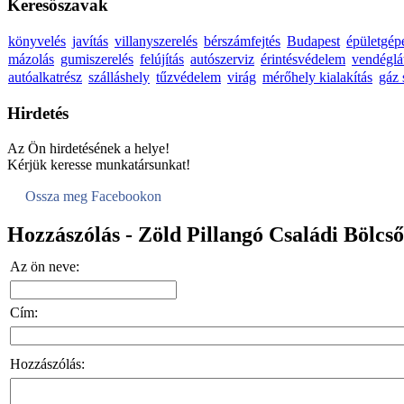
Keresőszavak
könyvelés
javítás
villanyszerelés
bérszámfejtés
Budapest
épületgép
mázolás
gumiszerelés
felújítás
autószerviz
érintésvédelem
vendéglá
autóalkatrész
szálláshely
tűzvédelem
virág
mérőhely kialakítás
gáz 
Hirdetés
Az Ön hirdetésének a helye!
Kérjük keresse munkatársunkat!
Ossza meg Facebookon
Hozzászólás - Zöld Pillangó Családi Bölcs
Az ön neve:
Cím:
Hozzászólás: