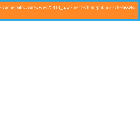
e cache path: /var/www/25813_6.w7.net-tech.hu/public/cache/assets/