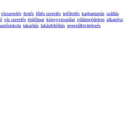
vízszerelés
festés
fűtés szerelés
tetőfedés
karbantartás
szállás
tó
víz szerelés
építőipar
könyvvizsgálat
villámvédelem
alkatrész
autósiskola
takarítás
lakásfelújítás
generálkivitelezés