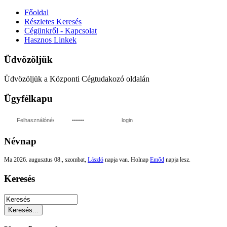
Főoldal
Részletes Keresés
Cégünkről - Kapcsolat
Hasznos Linkek
Üdvözöljük
Üdvözöljük a Központi Cégtudakozó oldalán
Ügyfélkapu
login
Névnap
Ma 2026. augusztus 08., szombat,
László
napja van. Holnap
Emőd
napja lesz.
Keresés