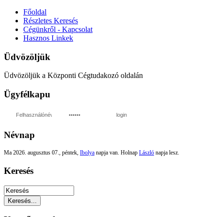
Főoldal
Részletes Keresés
Cégünkről - Kapcsolat
Hasznos Linkek
Üdvözöljük
Üdvözöljük a Központi Cégtudakozó oldalán
Ügyfélkapu
login
Névnap
Ma 2026. augusztus 07., péntek,
Ibolya
napja van. Holnap
László
napja lesz.
Keresés