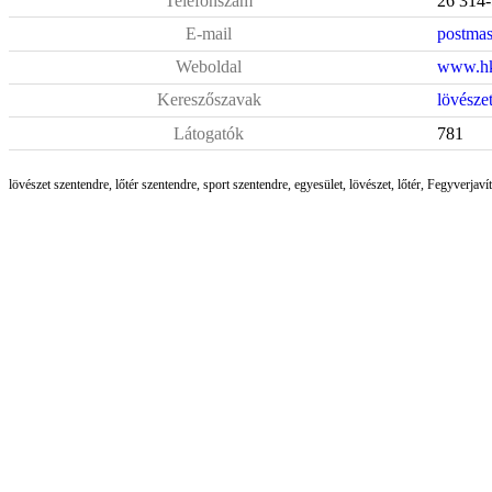
Telefonszám
26 314-
E-mail
postmas
Weboldal
www.hk
Kereszőszavak
lövésze
Látogatók
781
lövészet szentendre, lőtér szentendre, sport szentendre, egyesület, lövészet, lőtér, Fegyverjav