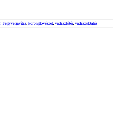
r
,
Fegyverjavítás
,
koronglövészet
,
vadászlőtér
,
vadászoktatás