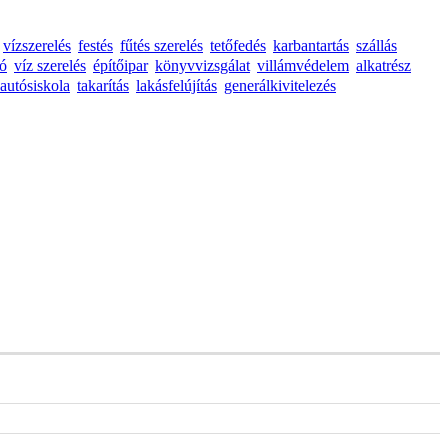
vízszerelés
festés
fűtés szerelés
tetőfedés
karbantartás
szállás
tó
víz szerelés
építőipar
könyvvizsgálat
villámvédelem
alkatrész
autósiskola
takarítás
lakásfelújítás
generálkivitelezés