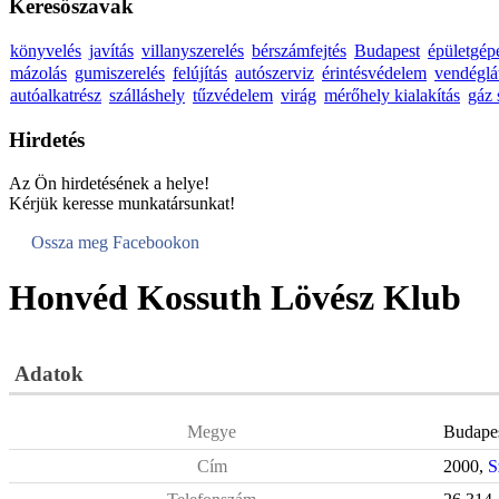
Keresőszavak
könyvelés
javítás
villanyszerelés
bérszámfejtés
Budapest
épületgép
mázolás
gumiszerelés
felújítás
autószerviz
érintésvédelem
vendéglá
autóalkatrész
szálláshely
tűzvédelem
virág
mérőhely kialakítás
gáz 
Hirdetés
Az Ön hirdetésének a helye!
Kérjük keresse munkatársunkat!
Ossza meg Facebookon
Honvéd Kossuth Lövész Klub
Adatok
Megye
Budape
Cím
2000,
S