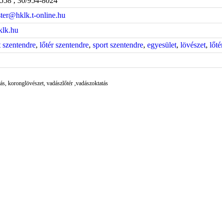
558 , 30/954-8024
ter@hklk.t-online.hu
lk.hu
t szentendre
,
lőtér szentendre
,
sport szentendre
,
egyesület
,
lövészet
,
lőté
ítás, koronglövészet, vadászlőtér ,vadászoktatás