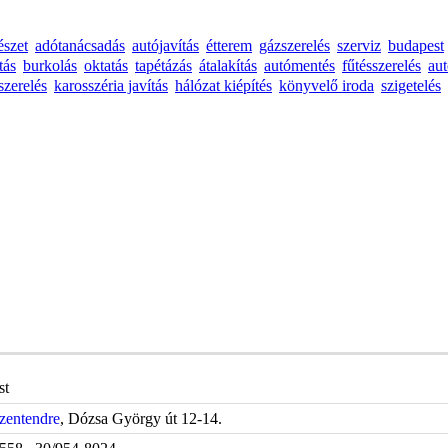
észet
adótanácsadás
autójavítás
étterem
gázszerelés
szerviz
budapest
tás
burkolás
oktatás
tapétázás
átalakítás
autómentés
fűtésszerelés
au
szerelés
karosszéria javítás
hálózat kiépítés
könyvelő iroda
szigetelés
st
zentendre
, Dózsa György út 12-14.